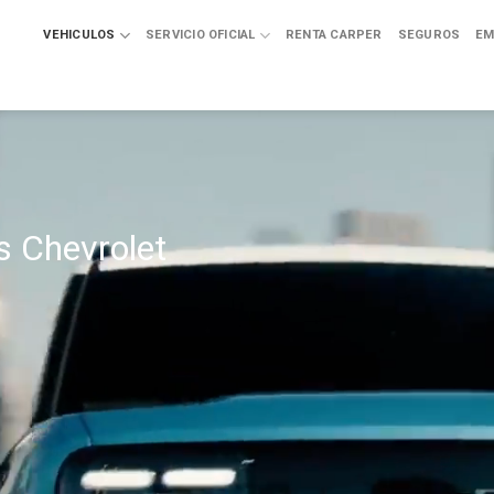
VEHICULOS
SERVICIO OFICIAL
RENTA CARPER
SEGUROS
EM
s Chevrolet